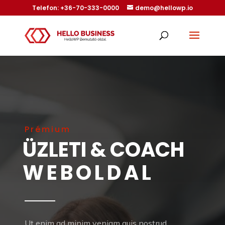
Telefon:
+36-70-333-0000
demo@hellowp.io
Prémium
ÜZLETI & COACH
WEBOLDAL
Ut enim ad minim veniam quis nostrud